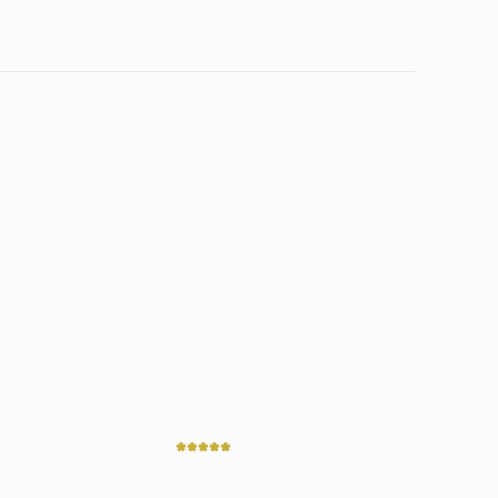
*****