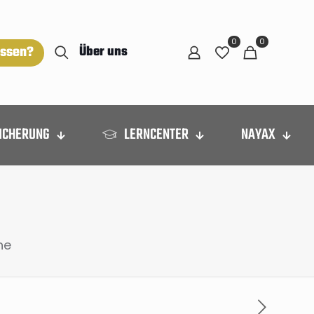
0
0
ossen?
Über uns
ICHERUNG
LERNCENTER
NAYAX
ne