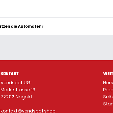
tzen die Automaten?
KONTAKT
WEIT
Vendspot UG
Hers
Marktstrasse 13
Prod
72202 Nagold
Selb
Sta
kontakt@vendspot.shop