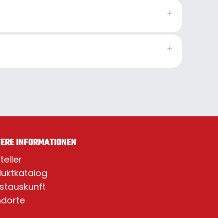
ERE INFORMATIONEN
teller
uktkatalog
stauskunft
ndorte