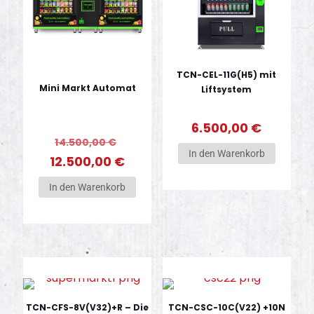
TCN-CEL-11G(H5) mit
Mini Markt Automat
Liftsystem
6.500,00
€
Ursprünglicher
14.500,00
€
In den Warenkorb
Preis
Aktueller
12.500,00
€
war:
Preis
In den Warenkorb
14.500,00 €
ist:
12.500,00 €.
TCN-CFS-8V(V32)+R – Die
TCN-CSC-10C(V22) +10N