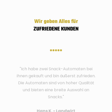
Wir geben Alles für
ZUFRIEDENE KUNDEN
*****
"Ich habe zwei Snack-Automaten bei
ihnen gekauft und bin äußerst zufrieden.
Die Automaten sind von hoher Qualität
und bieten eine breite Auswahl an
Snacks."
Hans K. - Landwirt