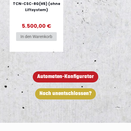
TCN-CSC-8G(H5) (ohne
Liftsystem)
5.500,00
€
In den Warenkorb
Automaten-Konfigurator
Noch unentschlossen?