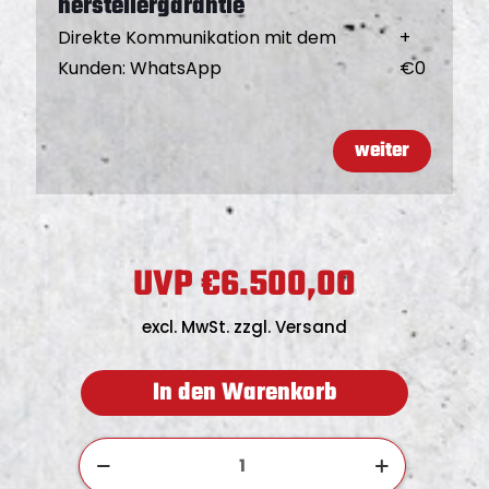
herstellergarantie
Direkte Kommunikation mit dem
+
Kunden
:
WhatsApp
€
0
weiter
€
6.500,00
A
k
excl. MwSt. zzgl. Versand
t
u
In den Warenkorb
e
l
T
l
C