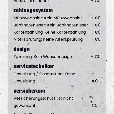
Aufstellort
:
Indoor
+ €
0
zahlungssystem
Münzwechsler
:
Kein Münzwechsler
+ €
0
Banknotenleser
:
Kein Banknotenleser
+ €
0
Kartenzahlung
:
Keine Kartenzahlung
+ €
0
Altersprüfung
:
Keine Altersprüfung
+ €
0
design
Folierung
:
Kein Wunschdesign
+ €
0
servicetechniker
Einweisung / Einschulung
:
Keine
+
Einweisung
€
0
versicherung
Versicherungsschutz
:
Ist nicht
+
gewünscht
€
0