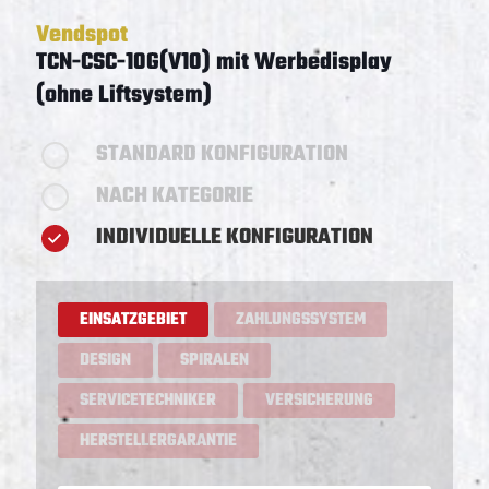
Vendspot
TCN-CSC-10G(V10) mit Werbedisplay
(ohne Liftsystem)
STANDARD KONFIGURATION
NACH KATEGORIE
INDIVIDUELLE KONFIGURATION
EINSATZGEBIET
ZAHLUNGSSYSTEM
DESIGN
SPIRALEN
SERVICETECHNIKER
VERSICHERUNG
HERSTELLERGARANTIE