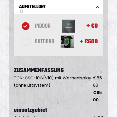
AUFSTELLORT
INDOOR
+ €
0
OUTDOOR
+ €
600
ZUSAMMENFASSUNG
TCN-CSC-10G(V10) mit Werbedisplay
€
65
(ohne Liftsystem)
00
€
65
00
einsatzgebiet