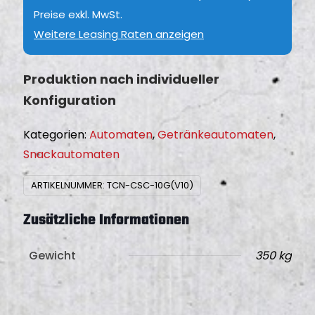
0
Preise exkl. MwSt.
t
,
Weitere Leasing Raten anzeigen
W
0
e
0
r
Produktion nach individueller
b
Konfiguration
e
d
Kategorien:
Automaten
,
Getränkeautomaten
,
i
Snackautomaten
s
ARTIKELNUMMER:
TCN-CSC-10G(V10)
p
l
Zusätzliche Informationen
a
y
Gewicht
350 kg
(
o
h