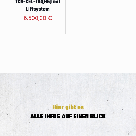
TCN-CEL-11G(H5) mit
g
Liftsystem
e
6.500,00
€
Hier gibt es
ALLE INFOS AUF EINEN BLICK