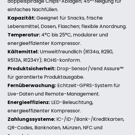
doppelspiralige Chips-Ablagen; 45°-Neigung für
einfaches Nachfüllen.
Kapazität:
Geeignet für Snacks, frische
Lebensmittel, Dosen, Flaschen; flexible Anordnung.
Temperatur:
4°C bis 25°C, modularer und
energieeffizienter Kompressor.
Kältemittel:
Umweltfreundlich (R134a, R290,
R513A, R1234Y); ROHS-konform.
Produktsicherheit:
Drop-Sensor/Vend Assure™
für garantierte Produktausgabe.
Fernüberwachung:
Echtzeit-GPRS-System für
Live-Daten und Remote-Management.
Energieeffizienz:
LED-Beleuchtung,
energieeffizienter Kompressor.
Zahlungssysteme:
IC-/ID-/Bank-/Kreditkarten,
QR-Codes, Banknoten, Münzen, NFC und