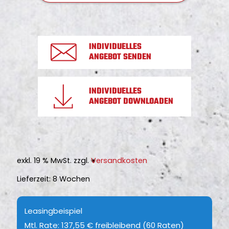
e
N
r
-
P
C
r
INDIVIDUELLES
S
ANGEBOT SENDEN
e
C
i
-
s
INDIVIDUELLES
1
ANGEBOT DOWNLOADEN
i
0
s
G
t
(
:
V
€
exkl. 19 % MwSt.
zzgl.
Versandkosten
1
6
Lieferzeit:
8 Wochen
0
.
)
5
Leasingbeispiel
m
0
Mtl. Rate: 137,55 € freibleibend (60 Raten)
i