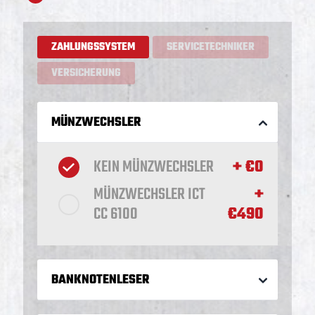
ZAHLUNGSSYSTEM
SERVICETECHNIKER
VERSICHERUNG
MÜNZWECHSLER
KEIN MÜNZWECHSLER
+ €
0
MÜNZWECHSLER ICT
+
CC 6100
€
490
BANKNOTENLESER