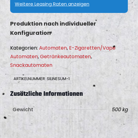
0
Weitere Leasing Raten anzeigen
-
,
A
0
u
Produktion nach individueller
0
t
Konfiguration
o
m
Kategorien:
Automaten
,
E-Zigaretten/Vape
a
Automaten
,
Getränkeautomaten
,
t
Snackautomaten
M
ARTIKELNUMMER:
SILINESUM-1
e
n
Zusätzliche Informationen
g
e
Gewicht
500 kg