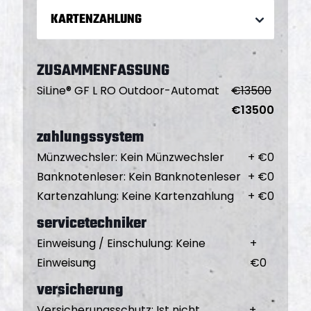
KARTENZAHLUNG
ZUSAMMENFASSUNG
SiLine® GF L RO Outdoor-Automat
€
13500
€
13500
zahlungssystem
Münzwechsler
:
Kein Münzwechsler
+ €
0
Banknotenleser
:
Kein Banknotenleser
+ €
0
Kartenzahlung
:
Keine Kartenzahlung
+ €
0
servicetechniker
Einweisung / Einschulung
:
Keine
+
Einweisung
€
0
versicherung
Versicherungsschutz
:
Ist nicht
+