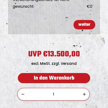
gewünscht
€
0
weiter
€
13.500,00
A
k
excl. MwSt. zzgl. Versand
t
u
In den Warenkorb
e
l
S
l
i
e
L