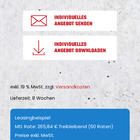
r
i
P
n
r
INDIVIDUELLES
e
ANGEBOT SENDEN
e
®
i
G
s
INDIVIDUELLES
F
ANGEBOT DOWNLOADEN
i
L
s
R
t
O
:
O
€
exkl. 19 % MwSt.
zzgl.
Versandkosten
u
1
Lieferzeit:
8 Wochen
t
3
d
.
Leasingbeispiel
o
5
Mtl. Rate: 265,84 € freibleibend (60 Raten)
o
0
Preise exkl. MwSt.
r