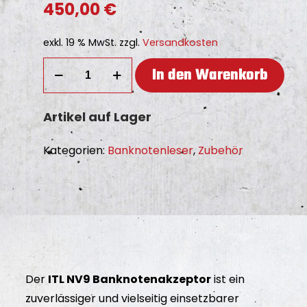
450,00
€
exkl. 19 % MwSt.
zzgl.
Versandkosten
ITL
In den Warenkorb
NV9
Banknotenakzeptor
Artikel auf Lager
Menge
Kategorien:
Banknotenleser
,
Zubehör
Der
ITL NV9 Banknotenakzeptor
ist ein
zuverlässiger und vielseitig einsetzbarer